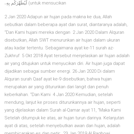
لِّيُطَهِّرَكُم بِهِۦ (untuk mensucikan
2 Jan 2020 Adapun air hujan pada makna ke dua, Allah
sebutkan dalam beberapa ayat dan surat, diantaranya adalah,.
“Dan Kami hujani mereka dengan 2 Jan 2020 Dalam Alquran
disebutkan, Allah SWT menurunkan air hujan dalam ukuran
atau kadar tertentu. Sebagaimana ayat ke-11 surah az-
Zukhruf 5 Okt 2018 Ayat tersebut menjelaskan air hujan adalah
air yang ditujukan untuk menyucikan diri. Air hujan juga dapat
dijadikan sebagai sumber energi. 26 Jan 2020 Di dalam
Alquran surah Qaaf ayat ke-9 disebutkan, bahwa hujan
merupakan air yang diturunkan dari langit dan penuh
keberkahan. “Dan Kami 4 Jan 2020 Kemudian, setelah
mendung, lanjut ke proses diturunkannya air hujan, seperti
yang dijelaskan dalam Surah al-Qamar ayat 11, “Maka Kami
Setelah ditumpuk ke atas, air hujan turun darinya. Kelanjutan
ayat di atas, setelah menyebutkan awan dan hujan, adalah
membicarakan es dan petir:. 23 Jan 2019 Al Baghowi