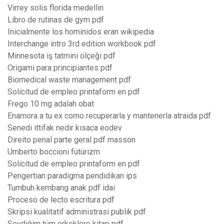
Virrey solis florida medellin
Libro de rutinas de gym pdf
Inicialmente los hominidos eran wikipedia
Interchange intro 3rd edition workbook pdf
Minnesota iş tatmini ölçeği pdf
Origami para principiantes pdf
Biomedical waste management pdf
Solicitud de empleo printaform en pdf
Frego 10 mg adalah obat
Enamora a tu ex como recuperarla y mantenerla atraida pdf
Senedi ittifak nedir kısaca eodev
Direito penal parte geral pdf masson
Umberto boccioni fütürizm
Solicitud de empleo printaform en pdf
Pengertian paradigma pendidikan ips
Tumbuh kembang anak pdf idai
Proceso de lecto escritura pdf
Skripsi kualitatif administrasi publik pdf
Sevdiğim tüm erkeklere kitap pdf