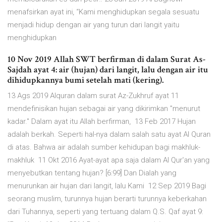
menafsirkan ayat ini, “Kami menghidupkan segala sesuatu
menjadi hidup dengan air yang turun dari langit yaitu
menghidupkan
10 Nov 2019 Allah SWT berfirman di dalam Surat As-
Sajdah ayat 4: air (hujan) dari langit, lalu dengan air itu
dihidupkannya bumi setelah mati (kering).
13 Ags 2019 Alquran dalam surat Az-Zukhruf ayat 11
mendefinisikan hujan sebagai air yang dikirimkan ''menurut
kadar.'' Dalam ayat itu Allah berfirman, 13 Feb 2017 Hujan
adalah berkah. Seperti hal-nya dalam salah satu ayat Al Quran
di atas. Bahwa air adalah sumber kehidupan bagi makhluk-
makhluk 11 Okt 2016 Ayat-ayat apa saja dalam Al Qur'an yang
menyebutkan tentang hujan? [6:99] Dan Dialah yang
menurunkan air hujan dari langit, lalu Kami 12 Sep 2019 Bagi
seorang muslim, turunnya hujan berarti turunnya keberkahan
dari Tuhannya, seperti yang tertuang dalam Q.S. Qaf ayat 9: