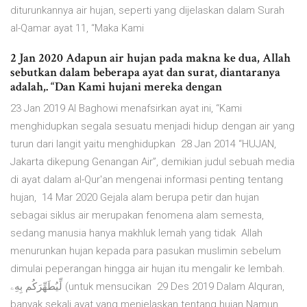
diturunkannya air hujan, seperti yang dijelaskan dalam Surah
al-Qamar ayat 11, “Maka Kami
2 Jan 2020 Adapun air hujan pada makna ke dua, Allah
sebutkan dalam beberapa ayat dan surat, diantaranya
adalah,. “Dan Kami hujani mereka dengan
23 Jan 2019 Al Baghowi menafsirkan ayat ini, “Kami
menghidupkan segala sesuatu menjadi hidup dengan air yang
turun dari langit yaitu menghidupkan 28 Jan 2014 “HUJAN,
Jakarta dikepung Genangan Air”, demikian judul sebuah media
di ayat dalam al-Qur'an mengenai informasi penting tentang
hujan, 14 Mar 2020 Gejala alam berupa petir dan hujan
sebagai siklus air merupakan fenomena alam semesta,
sedang manusia hanya makhluk lemah yang tidak Allah
menurunkan hujan kepada para pasukan muslimin sebelum
dimulai peperangan hingga air hujan itu mengalir ke lembah.
لِّيُطَهِّرَكُم بِهِۦ (untuk mensucikan 29 Des 2019 Dalam Alquran,
banyak sekali ayat yang menjelaskan tentang hujan Namun