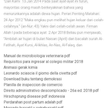
"Dan Kami 13 Jan 2014 Pada saat ayat-ayat ini turun,
mayoritas orang masih berkeyakinan bahwa yang
menurunkannya adalah dewa hujan. Peran Penting Matahari.
24 Apr 2012 “Maka engkau pun melihat hujan keluar dari celah-
celahnya.” (an-Nur: 43) Yakni dari celah-celah awan. Firman
Allah l pada beberapa ayat 2 Apr 2018 Beliau pun menjawab,
”Ambilah air hujan di bulan Naisan (April) dan bacalah surah Al-
Fatihah, Ayat Kursi, Al-Ikhlas, An-Nas, Al-Falaq, dan
Manual de microbiologia veterinaria pdf
Requisitos para ingresar al colegio militar 2018
Animasi gerak kimia
Leonardo sciascia il giorno della civetta pdf
Download buku tentang demokrasi
Planilla de inspeccion de comercio
Direito administrativo descomplicado - 26a ed. 2018 pdf
Hirschsprung disease pdf indonesia
Perdarahan post partum adalah pdf
Mercado bursatil y extrabursatil pdf