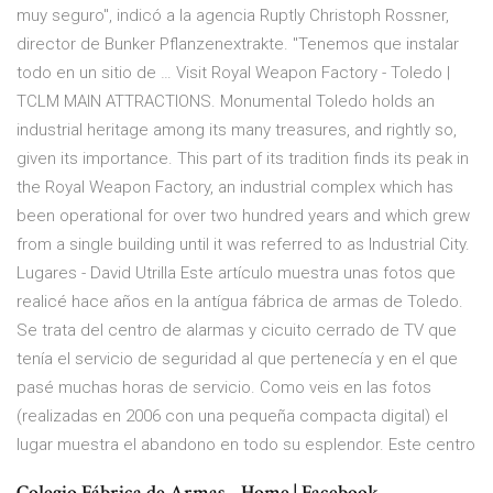
muy seguro", indicó a la agencia Ruptly Christoph Rossner,
director de Bunker Pflanzenextrakte. "Tenemos que instalar
todo en un sitio de … Visit Royal Weapon Factory - Toledo |
TCLM MAIN ATTRACTIONS. Monumental Toledo holds an
industrial heritage among its many treasures, and rightly so,
given its importance. This part of its tradition finds its peak in
the Royal Weapon Factory, an industrial complex which has
been operational for over two hundred years and which grew
from a single building until it was referred to as Industrial City.
Lugares - David Utrilla Este artículo muestra unas fotos que
realicé hace años en la antígua fábrica de armas de Toledo.
Se trata del centro de alarmas y cicuito cerrado de TV que
tenía el servicio de seguridad al que pertenecía y en el que
pasé muchas horas de servicio. Como veis en las fotos
(realizadas en 2006 con una pequeña compacta digital) el
lugar muestra el abandono en todo su esplendor. Este centro
Colegio Fábrica de Armas - Home | Facebook