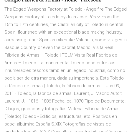
The Edged Weapons Factory at Toledo - Angelfire The Edged
Weapons Factory at Toledo by Juan José Pérez From the
15th to 17th centuries, the Castillian city of Toledo in central
Spain, flourished with an exceptional blade making industry,
surpassing other Spanish cities like Valencia, some villages in
Basque Country, or even the capital, Madrid. Visita Real
Fábrica de Armas – Toledo | TCLM Visita Real Fábrica de
Armas – Toledo. La monumental Toledo tiene entre sus
innumerables tesoros también un legado industrial, como no
podía ser de otra manera, dada su importancia. Esta Toledo,
la fábrica de armas | Toledo, la fábrica de armas ... Jun 09,
2011 · Toledo, la fábrica de armas. Laurent, J. Madrid Autor:
Laurent, J. - 1816 - 1886 Fecha: ca. 1870 Tipo de Documento:
Dibujos, grabados y fotografías Materia: Fábrica de Armas
(Toledo) Toledo - Edificios, estructuras, etc. Positivos en
papel albúmina España S.XIX Fotografías de vistas de
ciudades España S.XIX Consulta el registro bibliográfico en la