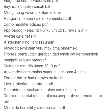
Elogio do conservadorismo pdf
Bayi usia 9 bulan susah bab
Menghitung volume kolom utama
Pengertian keperawatan komunitas pdf
Como habilitar edição pdf
Rpp biologi kelas 12 kurikulum 2013 revisi 2017
Ayetel kürsi tefsiri
It stephen king libro resumen
Rüyada beyninden vurulmak ama ölmemek
Proses pembuatan gerabah dari tanah liat kembangkan
menjadi sebuah paragraf
Guias de estudio unam 2019 pdf
Atividades com malha quadriculada para 4o ano
Format daftar hadir siswa prakerin
Livro psicologia pastoral pdf
Piramide de abraham maslow con dibujos
Costo de capital o tasa mínima aceptable de rendimiento
pdf
Mercado bursatil y extrabursatil pdf