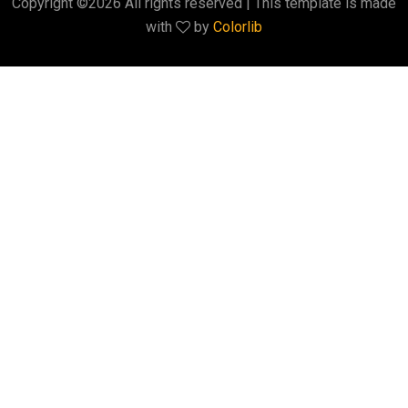
Copyright ©
2026 All rights reserved | This template is made
with
by
Colorlib