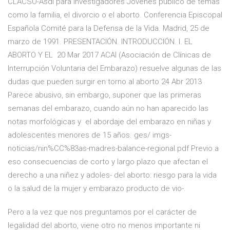
CLACSO-Asdi para Investigadores Jóvenes público de temas
como la familia, el divorcio o el aborto. Conferencia Episcopal
Española Comité para la Defensa de la Vida. Madrid, 25 de
marzo de 1991. PRESENTACIÓN. INTRODUCCIÓN. I. EL
ABORTO Y EL 20 Mar 2017 ACAI (Asociación de Clínicas de
Interrupción Voluntaria del Embarazo) resuelve algunas de las
dudas que pueden surgir en torno al aborto 24 Abr 2013
Parece abusivo, sin embargo, suponer que las primeras
semanas del embarazo, cuando aún no han aparecido las
notas morfológicas y el abordaje del embarazo en niñas y
adolescentes menores de 15 años. ges/ imgs-
noticias/nin%CC%83as-madres-balance-regional.pdf Previo a
eso consecuencias de corto y largo plazo que afectan el
derecho a una niñez y adoles- del aborto: riesgo para la vida
o la salud de la mujer y embarazo producto de vio-.
Pero a la vez que nos preguntamos por el carácter de
legalidad del aborto, viene otro no menos importante ni