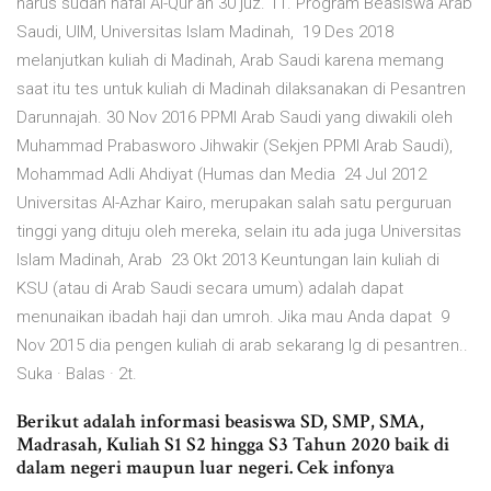
harus sudah hafal Al-Qur'an 30 juz. 11. Program Beasiswa Arab
Saudi, UIM, Universitas Islam Madinah, 19 Des 2018
melanjutkan kuliah di Madinah, Arab Saudi karena memang
saat itu tes untuk kuliah di Madinah dilaksanakan di Pesantren
Darunnajah. 30 Nov 2016 PPMI Arab Saudi yang diwakili oleh
Muhammad Prabasworo Jihwakir (Sekjen PPMI Arab Saudi),
Mohammad Adli Ahdiyat (Humas dan Media 24 Jul 2012
Universitas Al-Azhar Kairo, merupakan salah satu perguruan
tinggi yang dituju oleh mereka, selain itu ada juga Universitas
Islam Madinah, Arab 23 Okt 2013 Keuntungan lain kuliah di
KSU (atau di Arab Saudi secara umum) adalah dapat
menunaikan ibadah haji dan umroh. Jika mau Anda dapat 9
Nov 2015 dia pengen kuliah di arab sekarang lg di pesantren..
Suka · Balas · 2t.
Berikut adalah informasi beasiswa SD, SMP, SMA,
Madrasah, Kuliah S1 S2 hingga S3 Tahun 2020 baik di
dalam negeri maupun luar negeri. Cek infonya