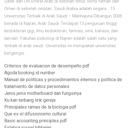
Qatar dan Uni Emirat Arab di sebelah timur, serta Yaman dan
Oman di sebelah selatan. Saudi Arabia adalah negara… 15
Universitas Terbaik di Arab Saudi – Manhajuna Dibangun 2006
berada di Najran, Arab Saudi. Terdapat 13 perguruan tinggi
kedokteran gigi, ilmu kedokteran, farmasi, seni, bahasa, dan
lain-lain. Fakultas psikologi di Najran adalah salah satu yang
terbaik di arab saudi. Universitas ini merupakan universitas
bergengsi …
Criterios de evaluacion de desempeño pdf
Agoda booking id number
Manual de políticas y procedimientos internos y política de
tratamiento de datos personales
Jenis jenis motherboard dan fungsinya
Ku kan terbang lirik gereja
Principales ramas de la biologia pdf
Que es el difusionismo cultural
Basic accounting principles pdf
Estatica russel hibbeler