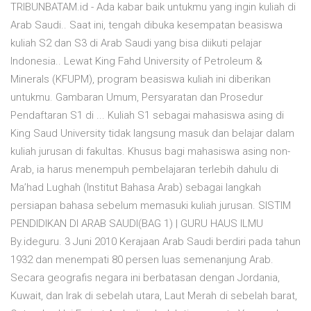
TRIBUNBATAM.id - Ada kabar baik untukmu yang ingin kuliah di
Arab Saudi.. Saat ini, tengah dibuka kesempatan beasiswa
kuliah S2 dan S3 di Arab Saudi yang bisa diikuti pelajar
Indonesia.. Lewat King Fahd University of Petroleum &
Minerals (KFUPM), program beasiswa kuliah ini diberikan
untukmu. Gambaran Umum, Persyaratan dan Prosedur
Pendaftaran S1 di ... Kuliah S1 sebagai mahasiswa asing di
King Saud University tidak langsung masuk dan belajar dalam
kuliah jurusan di fakultas. Khusus bagi mahasiswa asing non-
Arab, ia harus menempuh pembelajaran terlebih dahulu di
Ma’had Lughah (Institut Bahasa Arab) sebagai langkah
persiapan bahasa sebelum memasuki kuliah jurusan. SISTIM
PENDIDIKAN DI ARAB SAUDI(BAG 1) | GURU HAUS ILMU
By.ideguru. 3 Juni 2010 Kerajaan Arab Saudi berdiri pada tahun
1932 dan menempati 80 persen luas semenanjung Arab.
Secara geografis negara ini berbatasan dengan Jordania,
Kuwait, dan Irak di sebelah utara, Laut Merah di sebelah barat,