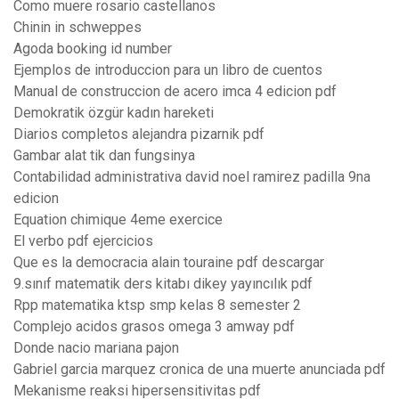
Como muere rosario castellanos
Chinin in schweppes
Agoda booking id number
Ejemplos de introduccion para un libro de cuentos
Manual de construccion de acero imca 4 edicion pdf
Demokratik özgür kadın hareketi
Diarios completos alejandra pizarnik pdf
Gambar alat tik dan fungsinya
Contabilidad administrativa david noel ramirez padilla 9na
edicion
Equation chimique 4eme exercice
El verbo pdf ejercicios
Que es la democracia alain touraine pdf descargar
9.sınıf matematik ders kitabı dikey yayıncılık pdf
Rpp matematika ktsp smp kelas 8 semester 2
Complejo acidos grasos omega 3 amway pdf
Donde nacio mariana pajon
Gabriel garcia marquez cronica de una muerte anunciada pdf
Mekanisme reaksi hipersensitivitas pdf