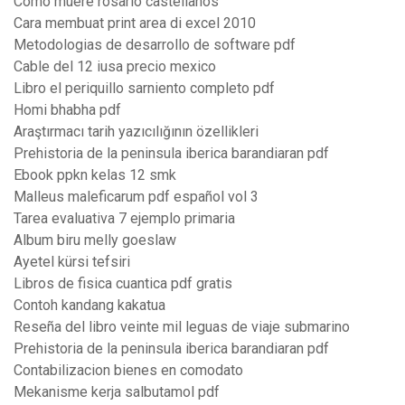
Como muere rosario castellanos
Cara membuat print area di excel 2010
Metodologias de desarrollo de software pdf
Cable del 12 iusa precio mexico
Libro el periquillo sarniento completo pdf
Homi bhabha pdf
Araştırmacı tarih yazıcılığının özellikleri
Prehistoria de la peninsula iberica barandiaran pdf
Ebook ppkn kelas 12 smk
Malleus maleficarum pdf español vol 3
Tarea evaluativa 7 ejemplo primaria
Album biru melly goeslaw
Ayetel kürsi tefsiri
Libros de fisica cuantica pdf gratis
Contoh kandang kakatua
Reseña del libro veinte mil leguas de viaje submarino
Prehistoria de la peninsula iberica barandiaran pdf
Contabilizacion bienes en comodato
Mekanisme kerja salbutamol pdf