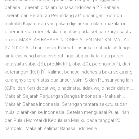
bahasa .. daerah didalam bahasa Indonesia 2.7 Bahasa
Daerah dan Peraturan Perundang â€" undangan . contoh
makalah Kajian teori yang akan dijelaskan dalam makalah ini
diperuntukkan menjelaskan analisis pada sebuah karya sastra
prosa. MAKALAH BAHASA INDONESIA TENTANG KALIMAT Apr
27, 2014 · A. U nsur-unsur Kalimat Unsur kalimat adalah fungsi
sintaksis yang biasa disebut juga jabatan kata atau peran
kata,yaitu subjek(S), predikat(P), objek(O), pelengkap(P), dan
keterangan (Ket) [1]. Kalimat bahasa Indonesia baku sekurang-
kurangnya terdiri atas dua unsur ,yakni S dan P.Unsur yang lain
(O,Pel,dan Ket) dapat wajib hadir,atau tidak wajib hadir dalam …
Makalah Sejarah Perjuangan Bangsa Indonesia - Makalah ...
Makalah Bahasa Indonesia. Serangan tentara sekutu sudah
mulai diarahkan ke Indonesia. Setelah menguasai Pulau Irian
dan Pulau Morotai di Kepulauan Maluku pada tanggal 20 …
riantoaldi: Makalah Kalimat Bahasa Indonesia