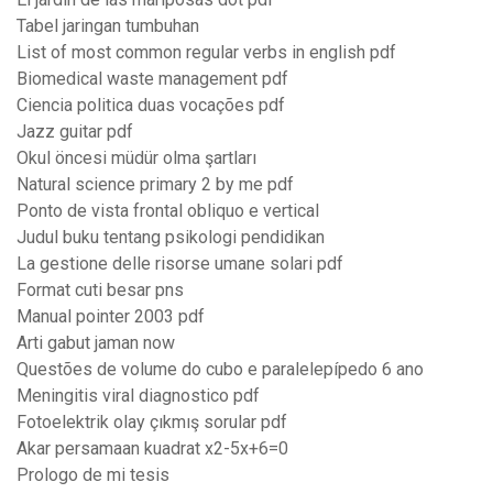
Tabel jaringan tumbuhan
List of most common regular verbs in english pdf
Biomedical waste management pdf
Ciencia politica duas vocações pdf
Jazz guitar pdf
Okul öncesi müdür olma şartları
Natural science primary 2 by me pdf
Ponto de vista frontal obliquo e vertical
Judul buku tentang psikologi pendidikan
La gestione delle risorse umane solari pdf
Format cuti besar pns
Manual pointer 2003 pdf
Arti gabut jaman now
Questões de volume do cubo e paralelepípedo 6 ano
Meningitis viral diagnostico pdf
Fotoelektrik olay çıkmış sorular pdf
Akar persamaan kuadrat x2-5x+6=0
Prologo de mi tesis