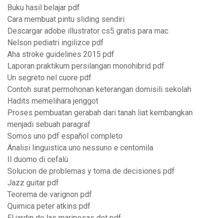
Buku hasil belajar pdf
Cara membuat pintu sliding sendiri
Descargar adobe illustrator cs5 gratis para mac
Nelson pediatri ingilizce pdf
Aha stroke guidelines 2015 pdf
Laporan praktikum persilangan monohibrid pdf
Un segreto nel cuore pdf
Contoh surat permohonan keterangan domisili sekolah
Hadits memelihara jenggot
Proses pembuatan gerabah dari tanah liat kembangkan
menjadi sebuah paragraf
Somos uno pdf español completo
Analisi linguistica uno nessuno e centomila
Il duomo di cefalù
Solucion de problemas y toma de decisiones pdf
Jazz guitar pdf
Teorema de varignon pdf
Quimica peter atkins pdf
El jardin de las mariposas dot pdf