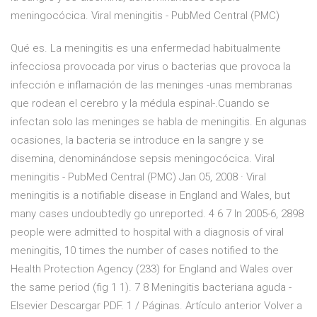
meningocócica. Viral meningitis - PubMed Central (PMC)
Qué es. La meningitis es una enfermedad habitualmente
infecciosa provocada por virus o bacterias que provoca la
infección e inflamación de las meninges -unas membranas
que rodean el cerebro y la médula espinal-.Cuando se
infectan solo las meninges se habla de meningitis. En algunas
ocasiones, la bacteria se introduce en la sangre y se
disemina, denominándose sepsis meningocócica. Viral
meningitis - PubMed Central (PMC) Jan 05, 2008 · Viral
meningitis is a notifiable disease in England and Wales, but
many cases undoubtedly go unreported. 4 6 7 In 2005-6, 2898
people were admitted to hospital with a diagnosis of viral
meningitis, 10 times the number of cases notified to the
Health Protection Agency (233) for England and Wales over
the same period (fig 1 1). 7 8 Meningitis bacteriana aguda -
Elsevier Descargar PDF. 1 / Páginas. Artículo anterior Volver a