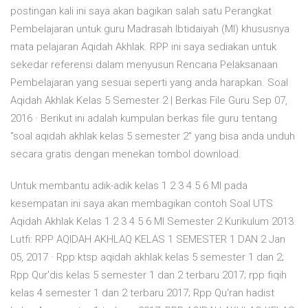
postingan kali ini saya akan bagikan salah satu Perangkat
Pembelajaran untuk guru Madrasah Ibtidaiyah (MI) khususnya
mata pelajaran Aqidah Akhlak. RPP ini saya sediakan untuk
sekedar referensi dalam menyusun Rencana Pelaksanaan
Pembelajaran yang sesuai seperti yang anda harapkan. Soal
Aqidah Akhlak Kelas 5 Semester 2 | Berkas File Guru Sep 07,
2016 · Berikut ini adalah kumpulan berkas file guru tentang
"soal aqidah akhlak kelas 5 semester 2" yang bisa anda unduh
secara gratis dengan menekan tombol download.
Untuk membantu adik-adik kelas 1 2 3 4 5 6 MI pada
kesempatan ini saya akan membagikan contoh Soal UTS
Aqidah Akhlak Kelas 1 2 3 4 5 6 MI Semester 2 Kurikulum 2013.
Lutfi: RPP AQIDAH AKHLAQ KELAS 1 SEMESTER 1 DAN 2 Jan
05, 2017 · Rpp ktsp aqidah akhlak kelas 5 semester 1 dan 2;
Rpp Qur'dis kelas 5 semester 1 dan 2 terbaru 2017; rpp fiqih
kelas 4 semester 1 dan 2 terbaru 2017; Rpp Qu'ran hadist