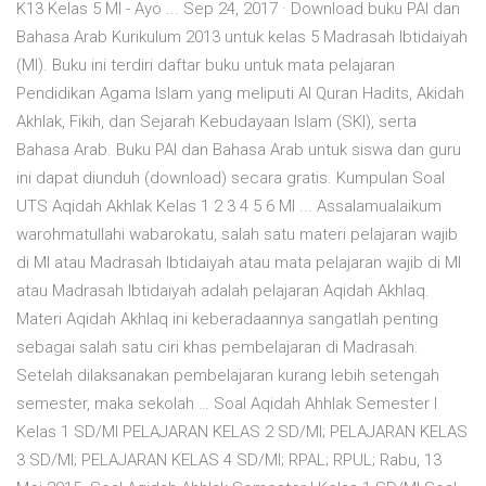
K13 Kelas 5 MI - Ayo ... Sep 24, 2017 · Download buku PAI dan
Bahasa Arab Kurikulum 2013 untuk kelas 5 Madrasah Ibtidaiyah
(MI). Buku ini terdiri daftar buku untuk mata pelajaran
Pendidikan Agama Islam yang meliputi Al Quran Hadits, Akidah
Akhlak, Fikih, dan Sejarah Kebudayaan Islam (SKI), serta
Bahasa Arab. Buku PAI dan Bahasa Arab untuk siswa dan guru
ini dapat diunduh (download) secara gratis. Kumpulan Soal
UTS Aqidah Akhlak Kelas 1 2 3 4 5 6 MI ... Assalamualaikum
warohmatullahi wabarokatu, salah satu materi pelajaran wajib
di MI atau Madrasah Ibtidaiyah atau mata pelajaran wajib di MI
atau Madrasah Ibtidaiyah adalah pelajaran Aqidah Akhlaq.
Materi Aqidah Akhlaq ini keberadaannya sangatlah penting
sebagai salah satu ciri khas pembelajaran di Madrasah.
Setelah dilaksanakan pembelajaran kurang lebih setengah
semester, maka sekolah … Soal Aqidah Ahhlak Semester I
Kelas 1 SD/MI PELAJARAN KELAS 2 SD/MI; PELAJARAN KELAS
3 SD/MI; PELAJARAN KELAS 4 SD/MI; RPAL; RPUL; Rabu, 13