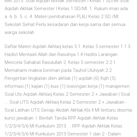
Mei 2015. Soal Aqidah Ahhlak Semester I Kelas 1 SD/MI Soal
Aqidah Akhlak Semester I Kelas 1 SD/MI. 1. Rukum iman ada
a. 6. b. 5. c. 4. Materi pembahasan PLBJ Kelas 2 SD /MI
Sekolah Sehat Perlu kesadaran dan kerja sama dari semua
warga sekolah
Daftar Materi Aqidah Akhlaq kelas 5 1. Kelas 5 semester 1 1.3
Hadist Mentaati Allah dan Rasulnya 1.4 Hadits Larangan
Mencela Sahabat Rasulullah 2. Kelas 5 semester 2 2.1
Memahami makna beriman pada Tauhid Uluhiyah 2.2
Pengertian tingkatan dien akhlak (1) aqidah (6) fiqih (5)
informasi (1) kajian (1) kuis (1) lowongan kerja (1) manajemen
Soal Uts Aqidah Akhlaq Kelas 2 Semester 2 + Jawaban | Soal
... Soal UTS Aqidah Akhlaq Kelas 2 Semester 2 + Jawaban -
Soal Latihan UTS Genap Akidah Akhlak Kls II MI terbaru disertai
kunci jawaban. I. Berilah Tanda RPP Aqidah Akhlak Kelas
1/2/3/4/5/6 MI Kurikulum 2013 ... RPP Aqidah Akhlak Kelas
1/2/3/4/5/6 MI Kurikulum 2013 Semester 1 dan 2 - Dalam