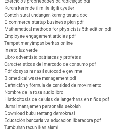
Exercicios propriedades da radiciação pdf
Kuranı kerimde ilim ile ilgili ayetler
Contoh surat undangan karang taruna doc
E-commerce startup business plan pdf
Mathematical methods for physicists 5th edition pdf
Employee engagement articles pdf
Tempat menyimpan berkas online
Inseto luz verde
Libro adventista patriarcas y profetas
Caracteristicas del mercado de consumo pdf
Pdf dosyasını nasıl autocad e çevirme
Biomedical waste management pdf
Definición y fórmula de cantidad de movimiento
Nombre de la rosa audiolibro
Histiocitosis de celulas de langerhans en niños pdf
Jurnal manajemen personalia sekolah
Download buku tentang demokrasi
Educación bancaria vs educación liberadora pdf
Tumbuhan racun ikan alami