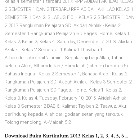
kelas 4 semester 1 terbaru 2017; RPP AQIDAH AKHLAQ KELAS
2 SEMESTER 1 DAN 2 TERBARU RPP AQIDAH AKHLAQ KELAS 1
SEMESTER 1 DAN 2; SILABUS FIQIH KELAS 2 SEMESTER 1 DAN
2 2017 Rangkuman Pelajaran SD: Akidah Akhlak - Kelas 2
Semester 1 Rangkuman Pelajaran SD Pages. Home; Kelas 1;
Kelas 2; Kelas 3; Kelas 4; Saturday, December 7, 2013. Akidah
Akhlak - Kelas 2 Semester 1 Kalimat Thayibah 1.
Allhamdulillahirobbil 'alamiin : Segala puji bagi Allah, Tuhan
seluruh Alam; Allhamdulilah / Hamdalah (tahmid) berarti : (5)
Bahasa Inggris - Kelas 2 Semester 1; Bahasa Arab - Kelas 2
Rangkuman Pelajaran SD: Akidah Akhlak - Kelas 3 Semester 2
Rangkuman Pelajaran SD Pages. Home; Kelas 1; Kelas 2;
Kelas 3; Kelas 4; Tuesday, February 10, 2015. Akidah Akhlak -
Kelas 3 Semester 2 BAB 6. Kalimat Tayibah 2. Taawuz. Aku
berlindung kepada Allah dari godaan setan yang terkutuk.
Tolong menolong. Al-Maidah 5:2;
Download Buku Kurikulum 2013 Kelas 1, 2, 3, 4, 5, 6 ...