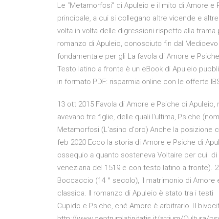
Le “Metamorfosi” di Apuleio e il mito di Amore e P
principale, a cui si collegano altre vicende e al
volta in volta delle digressioni rispetto alla trama
romanzo di Apuleio, conosciuto fin dal Medioevo a
fondamentale per gli La favola di Amore e Psiche. 
Testo latino a fronte è un eBook di Apuleio pubbli
in formato PDF: risparmia online con le offerte IB
13 ott 2015 Favola di Amore e Psiche di Apuleio,
avevano tre figlie, delle quali l'ultima, Psiche 
Metamorfosi (L'asino d'oro) Anche la posizione cen
feb 2020 Ecco la storia di Amore e Psiche di Apulei
ossequio a quanto sosteneva Voltaire per cui di 
veneziana del 1519 e con testo latino a fronte). 2 
Boccaccio (14 ° secolo), il matrimonio di Amore e
classica. Il romanzo di Apuleio è stato tra i test
Cupido e Psiche, ché Amore è arbitrario. Il bivoci
http://www.centrumlatinitatis.it/atrium/Cultura/p