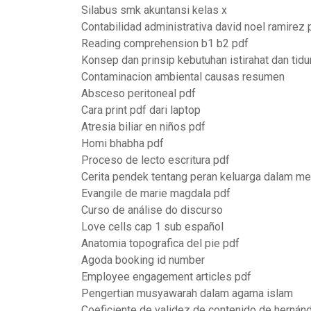
Silabus smk akuntansi kelas x
Contabilidad administrativa david noel ramirez 
Reading comprehension b1 b2 pdf
Konsep dan prinsip kebutuhan istirahat dan tidu
Contaminacion ambiental causas resumen
Absceso peritoneal pdf
Cara print pdf dari laptop
Atresia biliar en niños pdf
Homi bhabha pdf
Proceso de lecto escritura pdf
Cerita pendek tentang peran keluarga dalam m
Evangile de marie magdala pdf
Curso de análise do discurso
Love cells cap 1 sub español
Anatomia topografica del pie pdf
Agoda booking id number
Employee engagement articles pdf
Pengertian musyawarah dalam agama islam
Coeficiente de validez de contenido de hernán