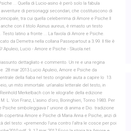
siche ... Quella di Lucio-asino è però solo la fabula
tre avventure di personaggi secondari, che costituiscono di
 principale, tra cui quella celeberrima di Amore e Psiche.Il
nche con il titolo Asinus aureus, è rimasto un testo
Testo latino a fronte ... La favola di Amore e Psiche.
cato da Demetra nella collana Passepartout a 3.99. Il file è
S! Apuleio, Lucio - Amore e Psiche - Skuola.net
 riassunto dettagliato e commento. Un re e una regina
(nome 28 mar 2013 Lucio Apuleio, Amore e Psiche da
trale della fiaba nel testo originale aiuta a capire lo 13
o, un mito immortale. un'analisi letterale del testo, in
Reinhold Merkelbach con le xilografie della edizione
M. L. Von Franz, L'asino d'oro, Boringhieri, Torino 1983. Per
 Psiche simboleggiava l' unione di anima e Dio. tradizione
i In copertina Amore e Psiche di Maria Anna e Psiche, anzi di
tà del testo: «premendo l'una contro l'altra le cosce per poi
syche2010.pdf. 3. 17 mar 2017 Ecco la storia tra Amore e