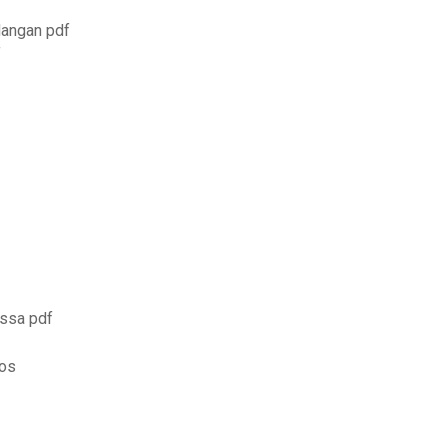
dangan pdf
f
assa pdf
tos