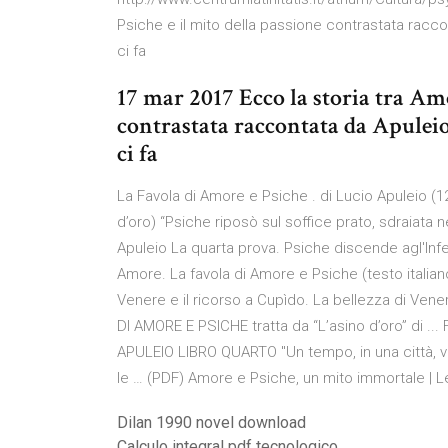
Psiche e il mito della passione contrastata racc
ci fa
17 mar 2017 Ecco la storia tra Amo
contrastata raccontata da Apulei
ci fa
La Favola di Amore e Psiche . di Lucio Apuleio (12
d’oro) “Psiche riposò sul soffice prato, sdraiata
Apuleio La quarta prova. Psiche discende agl'Infe
Amore. La favola di Amore e Psiche (testo italiano)
Venere e il ricorso a Cupìdo. La bellezza di Venere
DI AMORE E PSICHE tratta da “L’asino d’oro” di ...
APULEIO LIBRO QUARTO "Un tempo, in una città, vi
le … (PDF) Amore e Psiche, un mito immortale | Le
Dilan 1990 novel download
Calculo integral pdf tecnologico