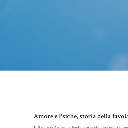
Amore e Psiche, storia della favol
Il mito di Amore e Psiche narra che una volta rag