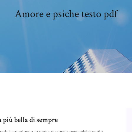
Amore e psiche testo pdf
a più bella di sempre
giunta la montagna, la ragazza pianse inconsolabilmente,