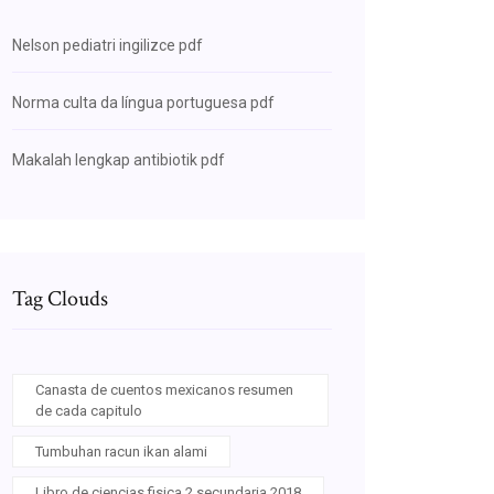
Nelson pediatri ingilizce pdf
Norma culta da língua portuguesa pdf
Makalah lengkap antibiotik pdf
Tag Clouds
Canasta de cuentos mexicanos resumen
de cada capitulo
Tumbuhan racun ikan alami
Libro de ciencias fisica 2 secundaria 2018