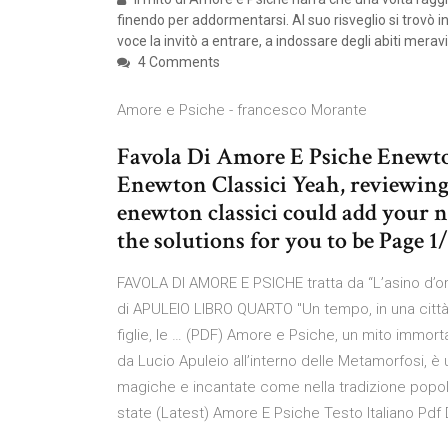
finendo per addormentarsi. Al suo risveglio si trovò i
voce la invitò a entrare, a indossare degli abiti meravi
4 Comments
Amore e Psiche - francesco Morante
Favola Di Amore E Psiche Enewto
Enewton Classici Yeah, reviewing 
enewton classici could add your nea
the solutions for you to be Page 1
FAVOLA DI AMORE E PSICHE tratta da “L’asino d’oro
di APULEIO LIBRO QUARTO "Un tempo, in una città,
figlie, le … (PDF) Amore e Psiche, un mito immorta
da Lucio Apuleio all’interno delle Metamorfosi, è
magiche e incantate come nella tradizione popol
state (Latest) Amore E Psiche Testo Italiano Pdf