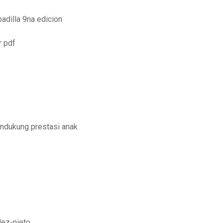
padilla 9na edicion
r pdf
endukung prestasi anak
dez-nieto